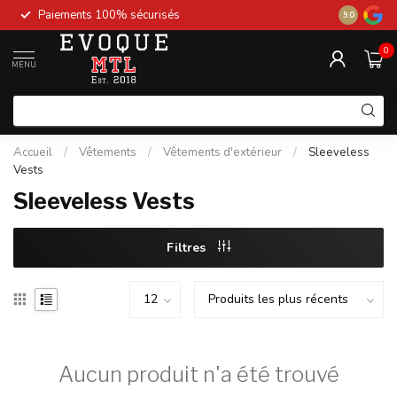
Paiements 100% sécurisés
New stock 
9.0
0
MENU
Accueil
/
Vêtements
/
Vêtements d'extérieur
/
Sleeveless
Vests
Sleeveless Vests
Filtres
Aucun produit n'a été trouvé