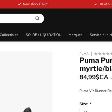
New stock DAILY!
all of o
Collectibles
SOLDE / LIQUIDATION
Marques
Service à la c
PUMA
Puma Pum
myrtle/b
84,99$CA
S
Puma Viz Runner Re
Size:
*