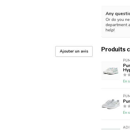
Any questi
Or do you nee
department 
help!
Produits 
Ajouter un avis
PU
Pu
Hy
En s
PU
Pu
En s
AD