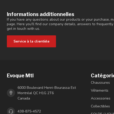
Informations additionnelles
If you have any questions about our products or your purchase, ma
page. Here you'll find our company details, answers to frequentl
get in touch with us.
Service à la clientèle
Evoque Mtl
Catégori
Chaussures
6000 Boulevard Henri-Bourassa Est
Vêtements
Montréal QC H1G 2T6
Canada
Accessories
Collectibles
438-875-4572