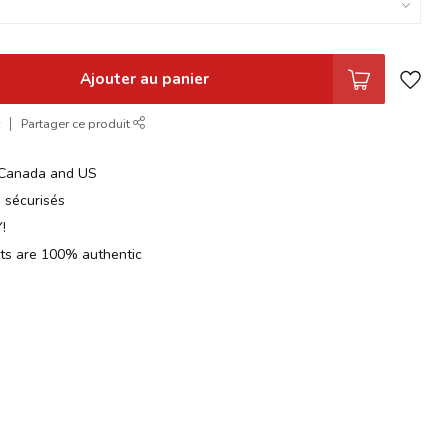
Ajouter au panier
r
Partager ce produit
n Canada and US
 sécurisés
!
cts are 100% authentic