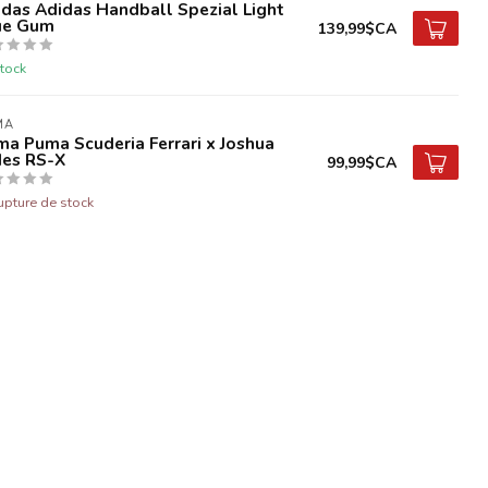
das Adidas Handball Spezial Light
ue Gum
139,99$CA
tock
MA
a Puma Scuderia Ferrari x Joshua
des RS-X
99,99$CA
upture de stock