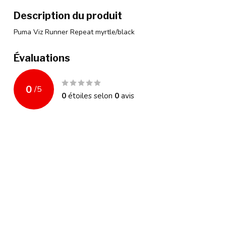
Description du produit
Puma Viz Runner Repeat myrtle/black
Évaluations
0
/
5
0
étoiles selon
0
avis