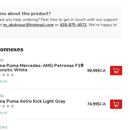
ons about this product?
d any help ordering? Feel free to get in touch with our support
at
m_abdnour@hotmail.com
or
438-875-4572
. We're happy to
connexes
MA
ma Puma Mercedes-AMG Petronas F1®
pnotic White
99,99$CA
tock
MA
ma Puma Astro Kick Light Gray
74,99$CA
tock
IDAS