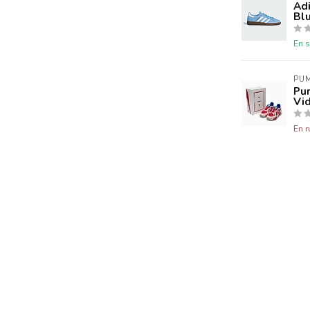
Adi
Bl
En s
PU
Pum
Vi
En r