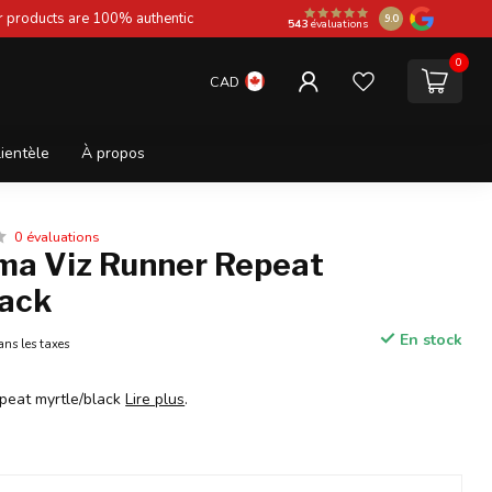
ur products are 100% authentic
9.0
543
évaluations
0
CAD
lientèle
À propos
0 évaluations
a Viz Runner Repeat
lack
En stock
ans les taxes
peat myrtle/black
Lire plus
.