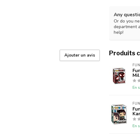
Any questi
Or do you nee
department 
help!
Produits 
Ajouter un avis
FUN
Fu
Mi
En s
FUN
Fun
Ka
En s