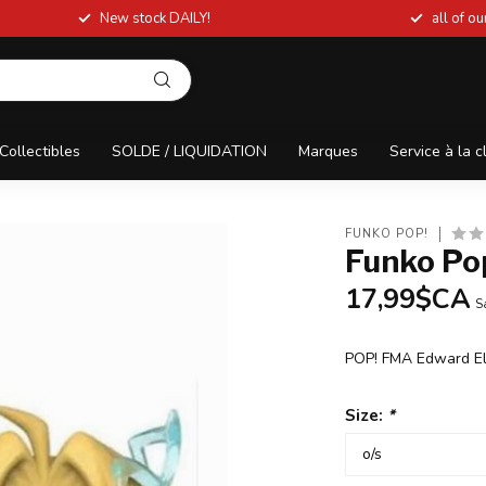
New stock DAILY!
all of o
Collectibles
SOLDE / LIQUIDATION
Marques
Service à la c
FUNKO POP!
Funko Po
17,99$CA
S
POP! FMA Edward El
Size:
*