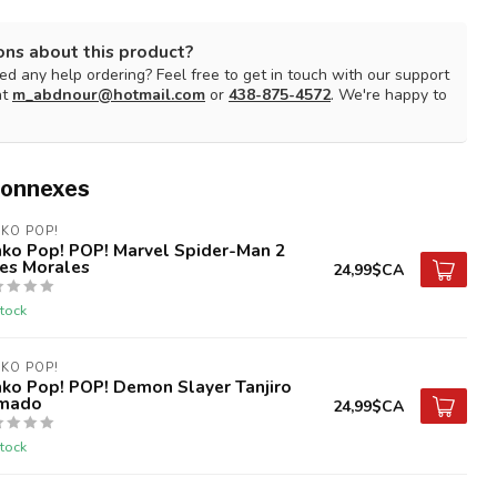
ons about this product?
d any help ordering? Feel free to get in touch with our support
at
m_abdnour@hotmail.com
or
438-875-4572
. We're happy to
connexes
KO POP!
nko Pop! POP! Marvel Spider-Man 2
les Morales
24,99$CA
tock
KO POP!
ko Pop! POP! Demon Slayer Tanjiro
mado
24,99$CA
tock