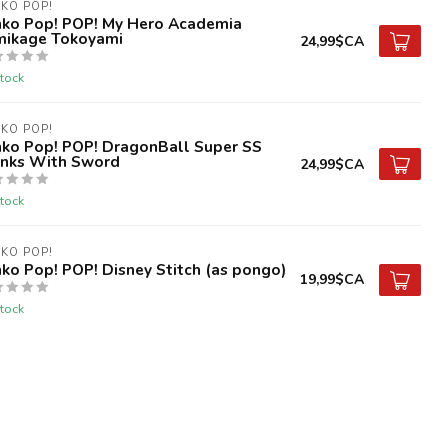
KO POP!
nko Pop! POP! My Hero Academia
mikage Tokoyami
24,99$CA
tock
KO POP!
nko Pop! POP! DragonBall Super SS
unks With Sword
24,99$CA
tock
KO POP!
ko Pop! POP! Disney Stitch (as pongo)
19,99$CA
tock