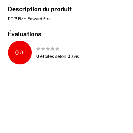
Description du produit
POP! FMA Edward Elric
Évaluations
0
/
5
0
étoiles selon
0
avis