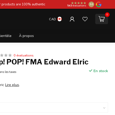
ur products are 100% authentic
9.0
543
évaluations
0
CAD
lientèle
À propos
0 évaluations
p! POP! FMA Edward Elric
En stock
ans les taxes
ric
Lire plus
.