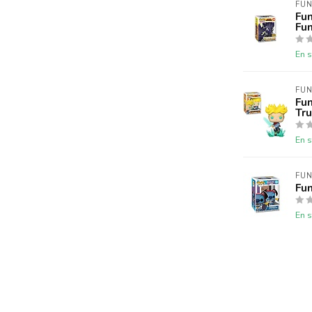
FUN
Fu
Fu
En s
FUN
Fu
Tr
En s
FUN
Fun
En s