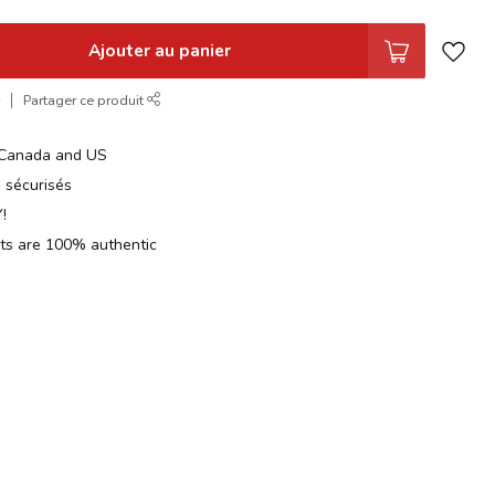
Ajouter au panier
r
Partager ce produit
n Canada and US
 sécurisés
!
cts are 100% authentic