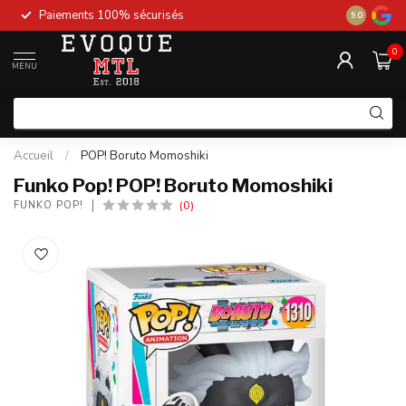
Paiements 100% sécurisés
New stock 
9.0
0
MENU
Accueil
/
POP! Boruto Momoshiki
Funko Pop! POP! Boruto Momoshiki
(0)
FUNKO POP!