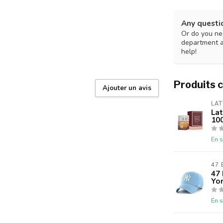
Any questi
Or do you nee
department 
help!
Produits 
Ajouter un avis
LAT
La
10
En s
47
47
Yo
En s