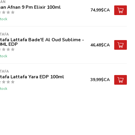
NAN
an Afnan 9 Pm Elixir 100ml
74,99$CA
tock
TAFA
tafa Lattafa Bade'E Al Oud Sublime -
0ML EDP
46,48$CA
tock
TAFA
tafa Lattafa Yara EDP 100ml
39,99$CA
tock