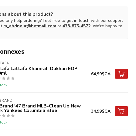
ons about this product?
d any help ordering? Feel free to get in touch with our support
at
m_abdnour@hotmail.com
or
438-875-4572
. We're happy to
connexes
TAFA
ttafa Lattafa Khamrah Dukhan EDP
0ml
64,99$CA
tock
 BRAND
 Brand '47 Brand MLB-Clean Up New
rk Yankees Columbia Blue
34,99$CA
tock