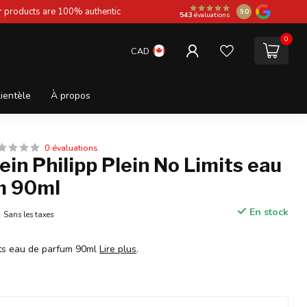
ur products are 100% authentic
9.0
543
évaluations
0
CAD
lientèle
À propos
0 évaluations
lein Philipp Plein No Limits eau
m 90ml
A
En stock
Sans les taxes
mits eau de parfum 90ml
Lire plus
.