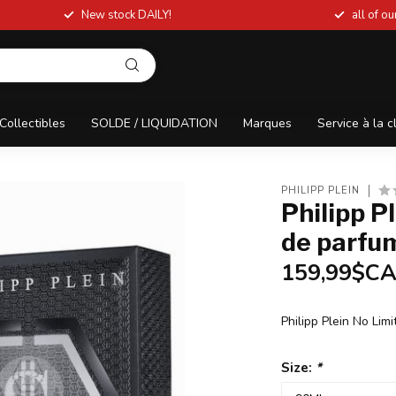
New stock DAILY!
all of o
Collectibles
SOLDE / LIQUIDATION
Marques
Service à la c
PHILIPP PLEIN
Philipp P
de parfu
159,99$C
Philipp Plein No Li
Size:
*