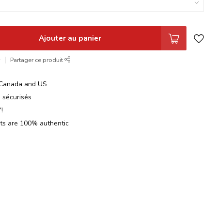
Ajouter au panier
r
Partager ce produit
n Canada and US
 sécurisés
!
cts are 100% authentic