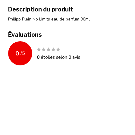
Description du produit
Philipp Plein No Limits eau de parfum 90ml
Évaluations
0
/
5
0
étoiles selon
0
avis