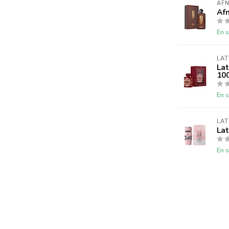
AF
Afn
En s
LAT
Lat
10
En s
LAT
Lat
En s