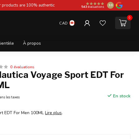
ur products are 100% authentic
9.0
543
évaluations
0
CAD
lientèle
À propos
0 évaluations
Nautica Voyage Sport EDT For
ML
En stock
ans les taxes
ort EDT For Men 100ML
Lire plus
.