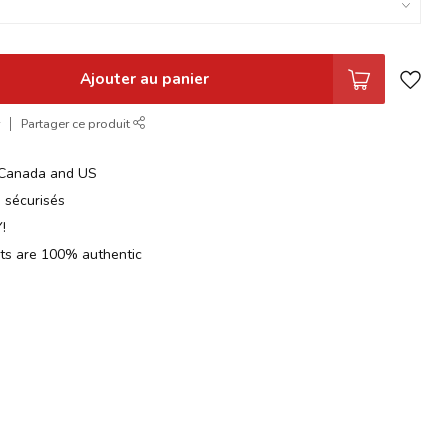
Ajouter au panier
r
Partager ce produit
n Canada and US
 sécurisés
!
cts are 100% authentic