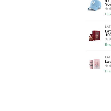
47
Yo
En s
LAT
Lat
10
En s
LAT
Lat
En s