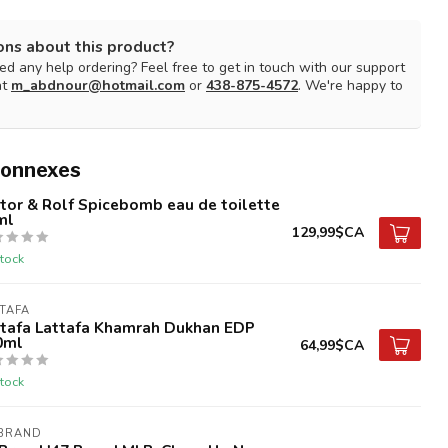
ons about this product?
d any help ordering? Feel free to get in touch with our support
at
m_abdnour@hotmail.com
or
438-875-4572
. We're happy to
connexes
tor & Rolf Spicebomb eau de toilette
ml
129,99$CA
tock
TAFA
ttafa Lattafa Khamrah Dukhan EDP
0ml
64,99$CA
tock
 BRAND