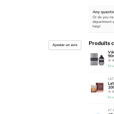
Any questi
Or do you nee
department 
help!
Produits 
Ajouter un avis
Vik
90
En s
LAT
La
10
En s
47