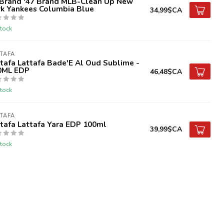
 Brand '47 Brand MLB-Clean Up New
rk Yankees Columbia Blue
34,99$CA
tock
TAFA
tafa Lattafa Bade'E Al Oud Sublime -
0ML EDP
46,48$CA
tock
TAFA
tafa Lattafa Yara EDP 100ml
39,99$CA
tock