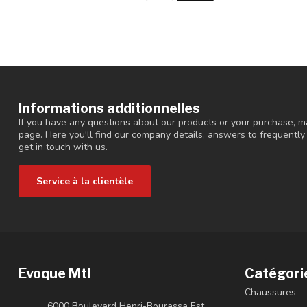
Informations additionnelles
If you have any questions about our products or your purchase, ma
page. Here you'll find our company details, answers to frequentl
get in touch with us.
Service à la clientèle
Evoque Mtl
Catégori
Chaussures
6000 Boulevard Henri-Bourassa Est