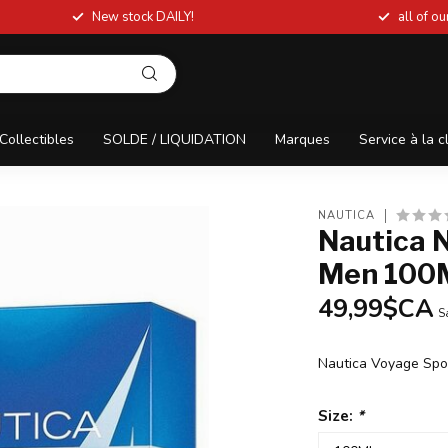
New stock DAILY!
all of o
Collectibles
SOLDE / LIQUIDATION
Marques
Service à la c
NAUTICA
Nautica 
Men 100
49,99$CA
S
Nautica Voyage Sp
Size:
*