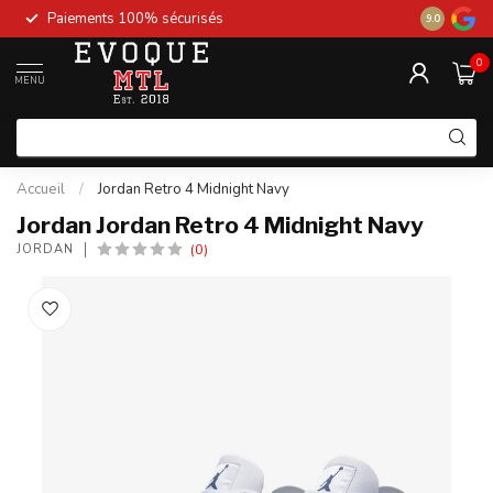
Paiements 100% sécurisés
New stock 
9.0
0
MENU
Accueil
/
Jordan Retro 4 Midnight Navy
Jordan Jordan Retro 4 Midnight Navy
(0)
JORDAN