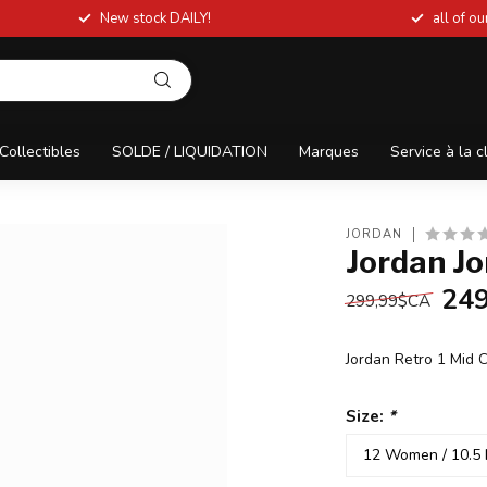
New stock DAILY!
all of o
Collectibles
SOLDE / LIQUIDATION
Marques
Service à la c
JORDAN
Jordan Jo
24
299,99$CA
Jordan Retro 1 Mid
Size:
*