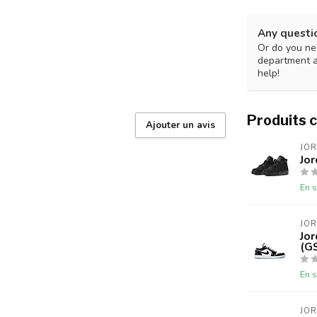
Any questi
Or do you nee
department 
help!
Produits 
Ajouter un avis
JO
Jor
En s
JO
Jor
(G
En s
JO