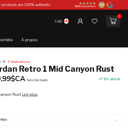
ur products are 100% authentic
9.0
543
évaluations
0
CAD
lientèle
À propos
0 évaluations
rdan Retro 1 Mid Canyon Rust
9,99$CA
En stock
Sans les taxes
 Canyon Rust
Lire plus
.