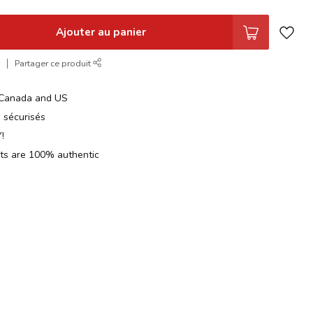
Ajouter au panier
r
Partager ce produit
n Canada and US
 sécurisés
!
cts are 100% authentic