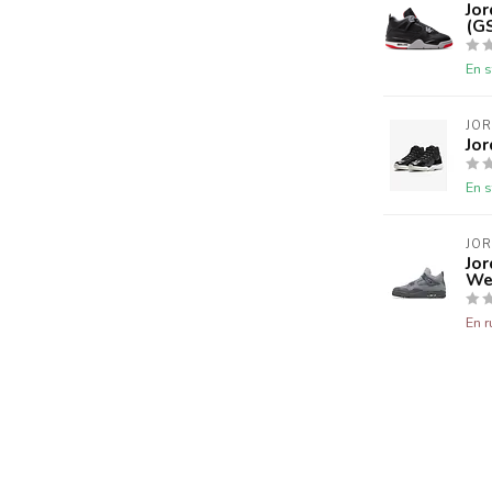
Jor
(G
En s
JO
Jor
En s
JO
Jor
We
En r