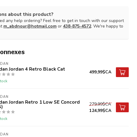
ons about this product?
d any help ordering? Feel free to get in touch with our support
at
m_abdnour@hotmail.com
or
438-875-4572
. We're happy to
connexes
RDAN
dan Jordan 4 Retro Black Cat
499,99$CA
tock
RDAN
dan Jordan Retro 1 Low SE Concord
279,99$CA
S)
124,99$CA
tock
RDAN