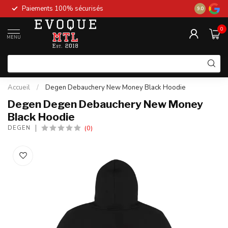
Paiements 100% sécurisés
New stock 
9.0
0
MENU
Accueil
/
Degen Debauchery New Money Black Hoodie
Degen Degen Debauchery New Money
Black Hoodie
(0)
DEGEN