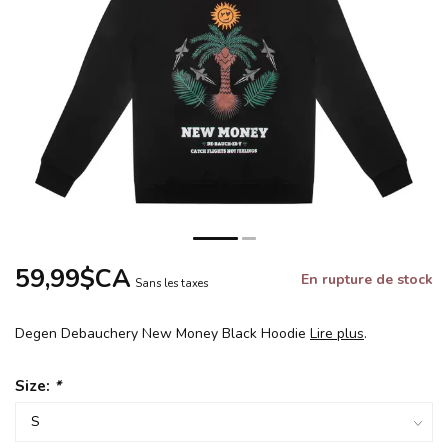
59,99$CA
En rupture de stock
Sans les taxes
Degen Debauchery New Money Black Hoodie
Lire plus
.
Size:
*